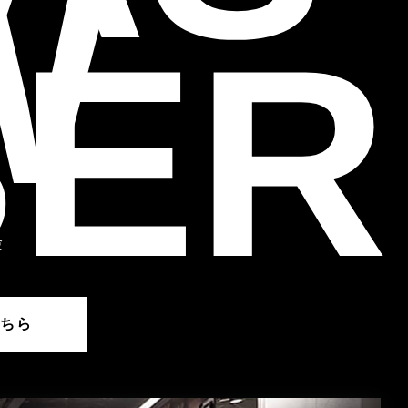
W
ER
。
験
。
こちら