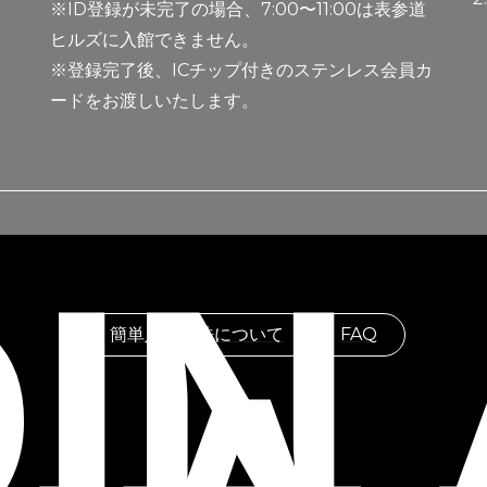
※ID登録が未完了の場合、7:00〜11:00は表参道
ヒルズに入館できません。
体
※登録完了後、ICチップ付きのステンレス会員カ
ードをお渡しいたします。
。
IN
簡単入会方法について
FAQ