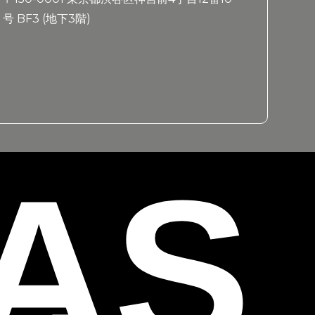
号 BF3 (地下3階)
 AS