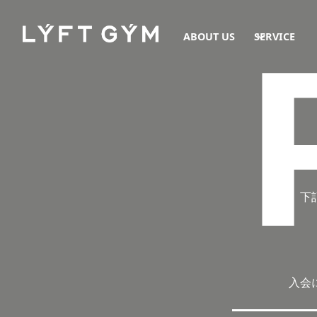
ABOUT US
SERVICE
下
入会