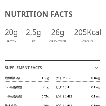
NUTRITION FACTS
20g
2.5g
26g
205Kcal
PROTEIN
FAT
CARBOHYDRATE
CALORIES
SUPPLEMENT FACTS
飽和脂肪酸
1.65g
ナイアシン
0.1ｍg
n-3系脂肪酸
0.05g
ビタミンB1
0.1mg
n-6系脂肪酸
0.13g
ビタミンB2
0.1mg
炭水化物
26g
ビタミンB6
0.1mg