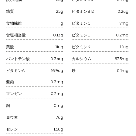
糖質
25g
ビタミンB12
0.2ug
食物繊維
1g
ビタミンC
17mg
食塩相当量
0.13g
ビタミンE
0.2mg
葉酸
11ug
ビタミンK
1.1ug
パントテン酸
0.3ｍg
カルシウム
67.5mg
ビタミンA
16.9ug
鉄
0.1mg
亜鉛
0.3mg
マンガン
0.2mg
銅
0mg
ヨウ素
7ug
セレン
1.5ug