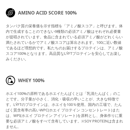
AMINO ACID SCORE 100%
タンパク質の栄養価を示す指標を「アミノ酸スコア」と呼びます。体
内で生成することのできない9種類の必須アミノ酸はそれぞれ必要量
が提唱されています。食品に含まれている必須アミノ酸がどれくらい
満たされているかでアミノ酸スコアは算出されます。100に近い数値
であるほど理想的です。私たちのお届けするプロテインは、アミノ酸
スコア100%となります。高品質なLÝFTプロテインを安心してお楽し
みください。
WHEY 100%
ホエイ100%の原料であるホエイたんぱくとは「乳清たんぱく」のこ
とです。分子量が小さく、消化・吸収の早いことが、大きな特徴で
す。LÝFTのプロテインは、ホエイを100％使用。国内の工場で、たん
ぱく質含有率の高いWPC(ホエイ プロテイン コンセントレート)また
は、WPI(ホエイ プロテイン アイソレート)を原料とし、身体作りに重
要な必須アミノ酸をすべて含有しています。※SOY PROTEINは含まれ
ません。