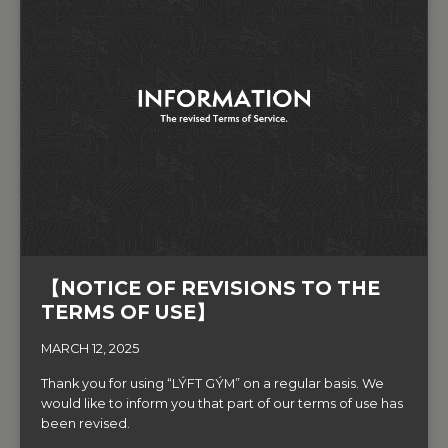
【NOTICE OF REVISIONS TO THE
TERMS OF USE】
MARCH 12, 2025
Thank you for using “LÝFT GÝM” on a regular basis. We
would like to inform you that part of our terms of use has
been revised. ‍