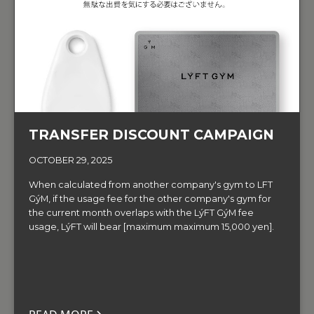
TRANSFER DISCOUNT CAMPAIGN
OCTOBER 29, 2025
When calculated from another company's gym to LFT
GýM, if the usage fee for the other company's gym for
the current month overlaps with the LýFT GýM fee
usage, LýFT will bear [maximum maximum 15,000 yen].